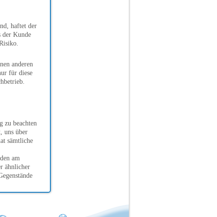
nd, haftet der
ns der Kunde
Risiko.
inen anderen
ur für diese
hbetrieb.
g zu beachten
, uns über
at sämtliche
häden am
r ähnlicher
 Gegenstände