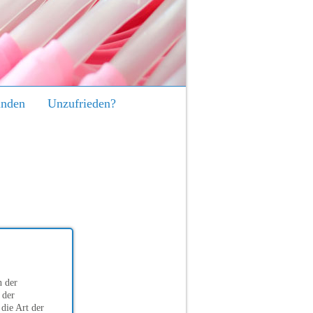
inden
Unzufrieden?
n der
 der
die Art der