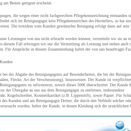
g am Besten geeignet erscheint.
ungen, die wegen einer nicht fachgerechten Pflegekennzeichnung entstanden si
efindet sich im Reinigungsgut kein Pflegekennzeichen des Herstellers, so hat u
weisen. Die trotzdem vom Kunden gewünschte Reinigung erfolgt dann auf sein 
mte Leistungen von uns nicht erbracht werden können, vermitteln wir sie an e
In diesem Fall erbringen wir nur die Vermittlung als Leistung und stehen auch n
in. Für Ansprüche in diesem Zusammenhang haftet der von uns beauftragte Fac
s Kunden
 bei der Abgabe des Reinigungsgutes auf Besonderheiten, die bei der Reinigun
häden, Flecke, Art der Verschmutzung), hinzuweisen. Der Kunde ist verpflichtet
Reinigungsgutes zu informieren, soweit dieses 500€ überschreitet. Der Kunde h
vor der Übergabe an uns aus dem Reinigungsgut zu entfernen, insbesondere
de, Kugelschreiber, Kosmetikartikel (z.B. Lippenstift), sowie Papier. Für Sc
 des Kunden und am Reinigungsgut Dritter, die durch den Verbleib solcher ode
erursacht wurden, haftet der Kunde, in dessen Kleidung sich die ursächlichen
ngelieferten Reinigungsgut