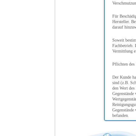
Verschmutzun
Für Beschädig
Hersteller. B
darauf hinzu
Soweit bestim
Fachbetrieb. 
Vermittlung e
Pflichten de
Der Kunde hat
sind (z.B. Sc
den Wert des 
Gegenstände 
Wertgegenstän
Reinigungsgut
Gegenstände v
befanden.
Mängel am ei