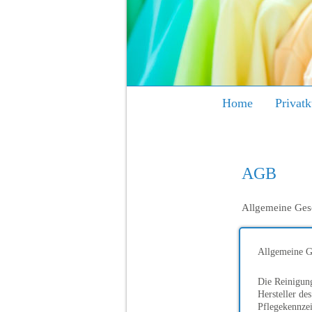
Home
Privat
AGB
Allgemeine Ges
Allgemeine G
Die Reinigung
Hersteller de
Pflegekennzei